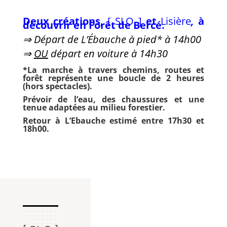
Deux créations,
[ SLO ]
et
Lisière
,
à
découvrir en Forêt de Bercé.
⇒ Départ de L’Ébauche à pied*
à 14h00
⇒
OU
départ en voiture à 14h30
*La marche à travers chemins, routes et
forêt représente une boucle de 2 heures
(hors spectacles).
Prévoir de l’eau, des chaussures et une
tenue adaptées au milieu forestier.
Retour à L’Ebauche estimé entre 17h30 et
18h00.