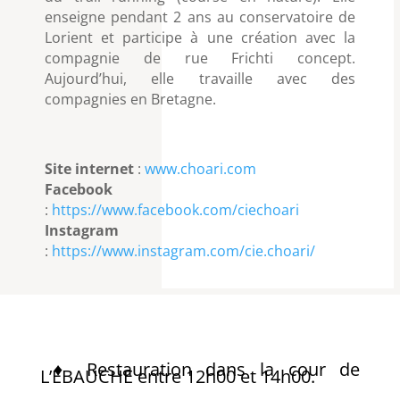
enseigne pendant 2 ans au conservatoire de
Lorient et participe à une création avec la
compagnie de rue Frichti concept.
Aujourd’hui, elle travaille avec des
compagnies en Bretagne.
Site internet
:
www.choari.com
Facebook
:
https://www.facebook.com/ciechoari
Instagram
:
https://www.instagram.com/cie.choari/
♦ Restauration dans la cour de
L’EBAUCHE entre 12h00 et 14h00.